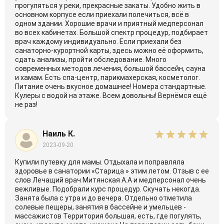
прогуляться у реки, прекрасные закаты. Удобно жить в
основном корпусе если приехали полечиться, всё в
одном здании. Хорошие врачи и приятный медперсонал
во всех кабинетах. Большой спектр процедур, подбирает
врач каждому индивидуально. Если приехали без
санаторно-курортной карты, здесь можно её оформить,
сдать анализы, пройти обследование. Много
современных методов лечения, большой бассейн, сауна
и хамам. Есть спа-центр, парикмахерская, косметолог.
Питание очень вкусное домашнее! Номера стандартные.
Кулеры с водой на этаже. Всем довольны! Вернёмся ещё
не раз!
Наиль К.
2023-09-20
Купили путевку для мамы. Отдыхала и поправляла
здоровье в санатории «Старица » этим летом. Отзыв с ее
слов Лечащий врач Митянская А.А и медперсонал очень
вежливые. Подобрали курс процедур. Скучать некогда.
Занята была с утра и до вечера. Отдельно отметила
солевые пещеры, занятия в бассейне и умельцев -
массажистов Территория большая, есть, где погулять,