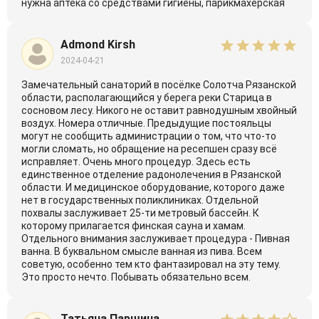
нужна аптека со средствами гигиены, парикмахерская
Admond Kirsh
2024-04-21
Замечательный санаторий в посёлке Солотча Рязанской
области, располагающийся у берега реки Старица в
сосновом лесу. Никого не оставит равнодушным хвойный
воздух. Номера отличные. Предыдущие постояльцы
могут не сообщить администрации о том, что что-то
могли сломать, но обращение на ресепшен сразу всё
исправляет. Очень много процедур. Здесь есть
единственное отделение радонолечения в Рязанской
области. И медицинское оборудование, которого даже
нет в государственных поликлиниках. Отдельной
похвалы заслуживает 25-ти метровый бассейн. К
которому прилагается финская сауна и хамам.
Отдельного внимания заслуживает процедура - Пивная
ванна. В буквальном смысле ванная из пива. Всем
советую, особенно тем кто фантазировал на эту тему.
Это просто нечто. Побывать обязательно всем.
Татьяна Паршина