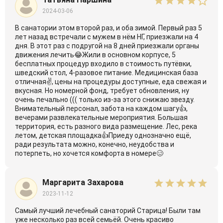
2024-03-06
В санатории этом второй раз, и оба зимой. Первый раз 5
лет назад встречали с мужем в нём НГ, приезжали на 4
дня. В этот раз с подругой на 8 дней приезжали органы
движения лечить😂Жили в основном корпусе, 5
бесплатных процедур входило в стоимость путёвки,
шведский стол, 4-разовое питание. Медицинская база
отличная✌, цены на процедуры доступные, еда свежая и
вкусная. Но номерной фонд, требует обновления, ну
очень печально ((( только из-за этого снижаю звезду.
Внимательный персонал, забота на каждом шагу👍,
вечерами развлекательные мероприятия. Большая
территория, есть разного вида размещение. Лес, река
летом, детская площадка👍Приеду однозначно ещё,
ради результата можно, конечно, неудобства и
потерпеть, но хочется комфорта в номере🥴
Маргарита Захарова
2023-11-12
Самый лучший лечебный санаторий Старица! Были там
уже несколько раз всей семьёй. Очень красиво