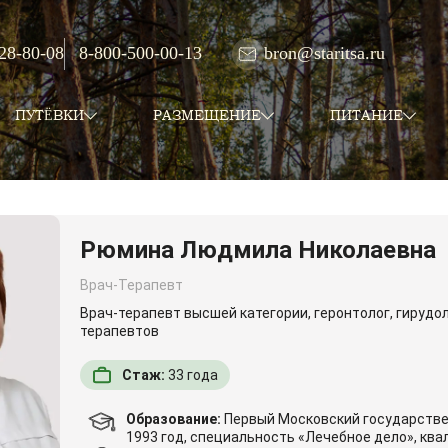
 28-80-08
8-800-500-00-13
bron@staritsa.ru
ПУТЁВКИ
РАЗМЕЩЕНИЕ
ПИТАНИЕ
Рюмина Людмила Николаевна
Врач-Терапевт
Врач-терапевт высшей категории, геронтолог, гирудо
терапевтов
Стаж:
33
года
Образование:
Первый Московский государстве
1993 год, специальность «Лечебное дело», кв