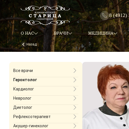
8 (4912)
О НАС
ВРАЧИ
МЕДИЦИНА
Назад
Все врачи
Геронтолог
Кардиолог
Невролог
Диетолог
Рефлексотерапевт
Акушер-гинеколог