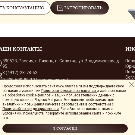
ТЬ КОНСУЛЬТАЦИЮ
ЗАБРОНИРОВАТЬ
АШИ КОНТАКТЫ
ИН
390523, Россия, г. Рязань, п. Солотча, ул. Владимирская, д.
Поло
95
Юри
Поли
8 (4912)-28-78-62
Согл
8-800-500-88-12 (горячая линия)
Согл
Продолжая использовать сайт www.staritsa.ru Вы подтверждаете своё
sekretar@staritsa.ru
лиц
согласие с условиями
Пользовательского соглашения
и даете согласие
Поль
на обработку cookie-файлов и ваших пользовательских данных с
помощью сервиса Яндекс.Метрика. Эти данные необходимы для
аналитики и повышения качества работы сайта в соответствии с
Политикой конфиденциальности
. Если Вы не согласны с такими
условиями, пожалуйста, прекратите использование сайта и покиньте
его.
ния и не является публичной офертой (ст. 435 ГК РФ, cт. 437 ГК РФ).
ротивопоказания. Необходимо проконсультироваться со специалистом. Мате
Я СОГЛАСЕН
мендаций.