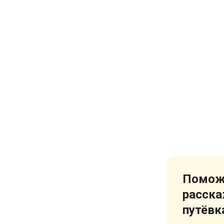
Поможе
расска
путёвк