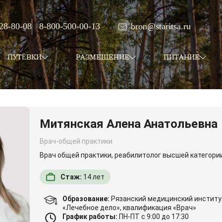
 28-80-08
8-800-500-00-13
bron@staritsa.ru
ПУТЁВКИ
РАЗМЕЩЕНИЕ
ПИТАНИЕ
Митянская Алена Анатольевна
Врач-общей практики
Врач общей практики, реабилитолог высшей категори
Стаж:
14
лет
Образование:
Рязанский медицинский институт
«Лечебное дело», квалификация «Врач»
График работы:
ПН-ПТ с 9:00 до 17:30