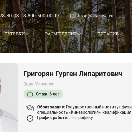
 28-80-08
8-800-500-00-13
bron@staritsa.ru
ПУТЁВКИ
РАЗМЕЩЕНИЕ
ПИТАНИЕ
Григорян Гурген Липаритович
Врач-Мануолог
Стаж:
6
лет
Образование:
Государственный институт физич
специальность «Кинезиология», квалификация
График работы:
По графику