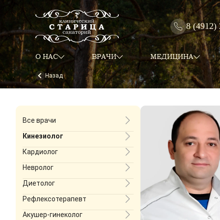
8 (4912)
О НАС
ВРАЧИ
МЕДИЦИНА
Назад
Все врачи
Кинезиолог
Кардиолог
Невролог
Диетолог
Рефлексотерапевт
Акушер-гинеколог