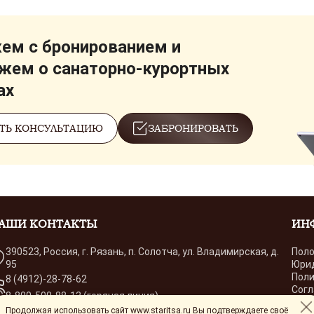
м с бронированием и
жем о санаторно-курортных
ах
ТЬ КОНСУЛЬТАЦИЮ
ЗАБРОНИРОВАТЬ
АШИ КОНТАКТЫ
ИН
390523, Россия, г. Рязань, п. Солотча, ул. Владимирская, д.
Поло
95
Юри
Поли
8 (4912)-28-78-62
Согл
8-800-500-88-12 (горячая линия)
Согл
Продолжая использовать сайт www.staritsa.ru Вы подтверждаете своё
sekretar@staritsa.ru