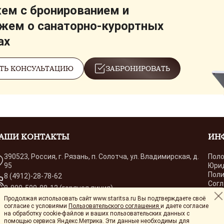
м с бронированием и
жем о санаторно-курортных
ах
ТЬ КОНСУЛЬТАЦИЮ
ЗАБРОНИРОВАТЬ
АШИ КОНТАКТЫ
ИН
390523, Россия, г. Рязань, п. Солотча, ул. Владимирская, д.
Поло
95
Юри
Поли
8 (4912)-28-78-62
Согл
8-800-500-88-12 (горячая линия)
Согл
Продолжая использовать сайт www.staritsa.ru Вы подтверждаете своё
sekretar@staritsa.ru
лиц
согласие с условиями
Пользовательского соглашения
и даете согласие
Поль
на обработку cookie-файлов и ваших пользовательских данных с
помощью сервиса Яндекс.Метрика. Эти данные необходимы для