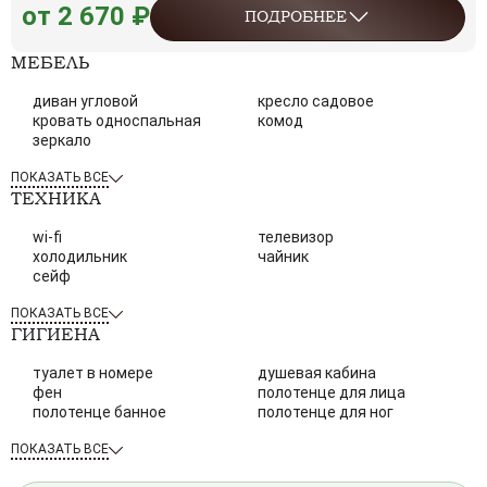
от 2 670 ₽
ПОДРОБНЕЕ
МЕБЕЛЬ
диван угловой
кресло садовое
кровать односпальная
комод
зеркало
ПОКАЗАТЬ ВСЕ
ТЕХНИКА
wi-fi
телевизор
холодильник
чайник
сейф
ПОКАЗАТЬ ВСЕ
ГИГИЕНА
туалет в номере
душевая кабина
фен
полотенце для лица
полотенце банное
полотенце для ног
ПОКАЗАТЬ ВСЕ