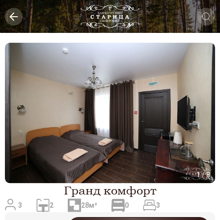
1
/
8
Гранд комфорт
3
2
28м²
0
3