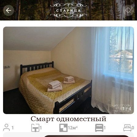
1
/
4
Смарт одноместный
1
1
12м²
1
0