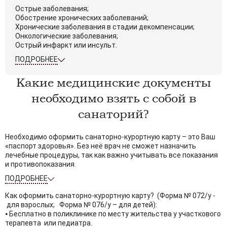
Острые заболевания;
Массаж лечебный. Волосистая часть
по
Обострение хронических заболеваний;
головы
показаниям
Хронические заболевания в стадии декомпенсации;
Онкологические заболевания;
Массаж лечебный. Шейно-воротниковая
по
Острый инфаркт или инсульт.
зона
показаниям
ПОДРОБНЕЕ
по
Массаж лечебный. Гипертензивный
показаниям
Какие медицинские документы
по
Массаж лечебный. Гипотензивный
необходимо взять с собой в
показаниям
Массаж лечебный. Грудной отдел
по
санаторий?
позвоночника
показаниям
по
Необходимо оформить санаторно-курортную карту – это Ваш
Массаж лечебный. Грудная клетка
показаниям
«паспорт здоровья». Без неё врач не сможет назначить
лечебные процедуры, так как важно учитывать все показания
Массаж лечебный. Верхняя конечность
по
и противопоказания.
(одна)
показаниям
ПОДРОБНЕЕ
Массаж лечебный. Нижняя конечность
по
(одна)
показаниям
Как оформить санаторно-курортную карту? (Форма № 072/у -
для взрослых; Форма № 076/у – для детей):
по
Массаж лечебный. Массаж кистей рук
⦁ Бесплатно в поликлинике по месту жительства у участкового
показаниям
терапевта или педиатра.