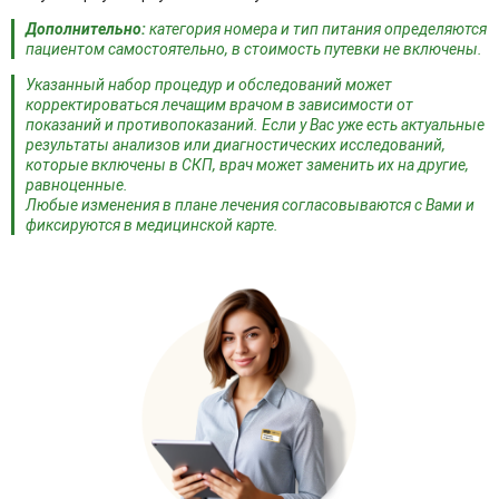
аппарате "Алмаг"
показаниям
Дополнительно:
категория номера и тип питания определяются
Магнитотерапия. Сеанс терапии на
по
пациентом самостоятельно, в стоимость путевки не включены.
аппарате "Диамаг"
показаниям
Указанный набор процедур и обследований может
по
корректироваться лечащим врачом в зависимости от
Физиотерапия. Дарсонваль
показаниям
показаний и противопоказаний. Если у Вас уже есть актуальные
результаты анализов или диагностических исследований,
по
Физиотерапия. ДДТ
которые включены в СКП, врач может заменить их на другие,
показаниям
равноценные.
Любые изменения в плане лечения согласовываются с Вами и
по
Физиотерапия. ДМВ
фиксируются в медицинской карте.
показаниям
по
Физиотерапия. СМТ
показаниям
по
Физиотерапия. ТНЧ
показаниям
по
Физиотерапия. КВЧ
показаниям
по
Физиотерапия. Тубус- кварц
показаниям
по
Физиотерапия. УФО по полям
показаниям