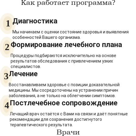
Как работает программа?
Глюкоза в плазме
1
Креатинин в сыворотке (с определением
1
Диагностика
1
СКФ)
Мы начинаем с оценки состояние здоровья и выявления
Мочевина в сыворотке
1
особенностей Вашего организма.
Формирование лечебного плана
2
Липидограмма
1
Процедуры подбираются исключительно на основе
Лечение
результатов обследования с привлечением узких
специалистов.
Инъекции. Подкожные, внутримышечные
10
Лечение
3
Инъекции. Внутривенные
10
Восстанавливаем здоровье с позиции доказательной
медицины. Мы сосредоточены на устранении причин
ЛФК. Занятие в группе
7
заболевания, а не только на облегчении симптомов.
Постлечебное сопровождение
Медикаментозное лечение
1
4
Прием специалиста. Постлечебное
Лечащий врач остаётся с Вами на связи и даёт понятные
1
сопровождение.
рекомендации для сохранения достигнутого
терапевтического результата.
Врачи
Сборник документов "Моё здоровье"
1