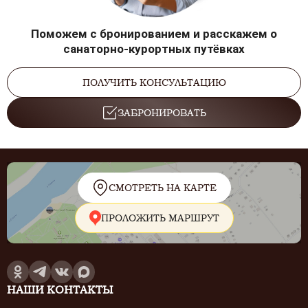
по
Физиотерапия. УЗТ
показаниям
Поможем с бронированием и расскажем о
санаторно-курортных путёвках
по
Физиотерапия. Электрофорез с карипаином
показаниям
ПОЛУЧИТЬ КОНСУЛЬТАЦИЮ
по
Физиотерапия. Детензор-терапия
показаниям
ЗАБРОНИРОВАТЬ
по
Физиотерапия. Ингаляции шунгитовые
показаниям
по
Физиотерапия. Сеанс спелеотерапии
показаниям
по
СМОТРЕТЬ НА КАРТЕ
Физиотерапия. Компресс шунгитовый
показаниям
Физиотерапия. Сеанс аппаратного массажа
по
ПРОЛОЖИТЬ МАРШРУТ
рук Шиацу
показаниям
Физиотерапия. Сеанс аппаратного
по
импульсного массажа рук
показаниям
Физиотерапия. Сеанс пневмомассажа
по
НАШИ КОНТАКТЫ
кистей рук
показаниям