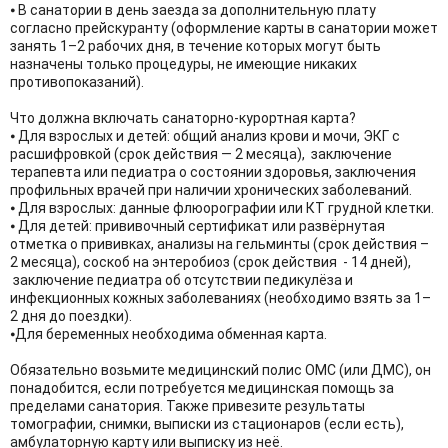
⦁ В санатории в день заезда за дополнительную плату
по
Массаж лечебный. Массаж стоп
согласно прейскуранту (оформление карты в санатории может
показаниям
занять 1–2 рабочих дня, в течение которых могут быть
Массаж лечебный. Поясничный отдел
по
назначены только процедуры, не имеющие никаких
позвоночника
показаниям
противопоказаний).
Грязелечение и парафинотерапия:
9
Что должна включать санаторно-курортная карта?
⦁ Для взрослых и детей: общий анализ крови и мочи, ЭКГ с
Грязелечение и парафинотерапия. Озокерит
по
расшифровкой (срок действия — 2 месяца), заключение
региональный (1 процедура 2 парные
показаниям
терапевта или педиатра о состоянии здоровья, заключения
зоны)
профильных врачей при наличии хронических заболеваний.
Грязелечение и парафинотерапия.
⦁ Для взрослых: данные флюорографии или КТ грудной клетки.
по
Грязевые аппликации региональные(1
⦁ Для детей: прививочный сертификат или развёрнутая
показаниям
процедура 2 парные зоны)
отметка о прививках, анализы на гельминты (срок действия –
2 месяца), соскоб на энтеробиоз (срок действия - 14 дней),
Физиотерапия:
36
заключение педиатра об отсутствии педикулёза и
инфекционных кожных заболеваниях (необходимо взять за 1–
Кислородная терапия. Сеанс
по
2 дня до поездки).
аэроионотерапии
показаниям
⦁Для беременных необходима обменная карта.
Кислородная терапия. Кислородный
по
коктейль
показаниям
Обязательно возьмите медицинский полис ОМС (или ДМС), он
понадобится, если потребуется медицинская помощь за
Лазеротерапия. Сеанс местной
по
пределами санатория. Также привезите результаты
лазеротерапии
показаниям
томографии, снимки, выписки из стационаров (если есть),
амбулаторную карту или выписку из неё.
Магнитотерапия. Сеанс терапии на
по