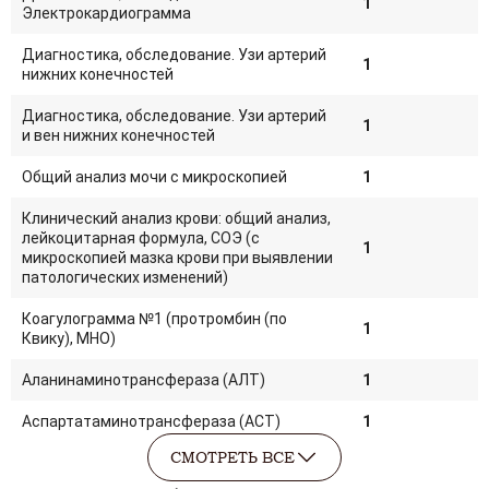
1
Электрокардиограмма
Диагностика, обследование. Узи артерий
1
нижних конечностей
Диагностика, обследование. Узи артерий
1
и вен нижних конечностей
Общий анализ мочи с микроскопией
1
Клинический анализ крови: общий анализ,
лейкоцитарная формула, СОЭ (с
1
микроскопией мазка крови при выявлении
патологических изменений)
Коагулограмма №1 (протромбин (по
1
Квику), МНО)
Аланинаминотрансфераза (АЛТ)
1
Аспартатаминотрансфераза (АСТ)
1
СМОТРЕТЬ ВСЕ
Гликированный гемоглобин (HbA1c)
1